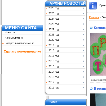
АРХИВ НОВОСТЕЙ
Прив
2026 год
2025 год
Главная
»
Окт
2024 год
2023 год
МЕНЮ САЙТА
Комплек
2022 год
Новости
2021 год
А поговорить?!
2020 год
Возврат в главное меню
2019 год
2018 год
Сделать пожертвование
2017 год
2016 год
2015 год
2014 год
2013 год
Просмотров: 80
2012 год
2011 год
В гостя
ПОИСК